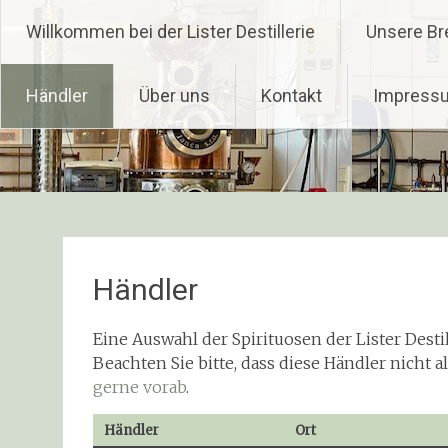
Zum
Lister Destillerie
Willkommen bei der Lister Destillerie
Unsere Br
Inhalt
springen
Händler
Über uns
Kontakt
Impress
Händler
Eine Auswahl der Spirituosen der Lister Desti
Beachten Sie bitte, dass diese Händler nicht a
gerne vorab
.
Händler
Ort