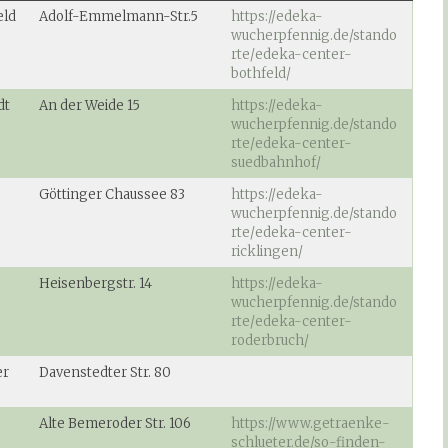
eld
Adolf-Emmelmann-Str.5
https://edeka-
wucherpfennig.de/stando
rte/edeka-center-
bothfeld/
dt
An der Weide 15
https://edeka-
wucherpfennig.de/stando
rte/edeka-center-
suedbahnhof/
Göttinger Chaussee 83
https://edeka-
wucherpfennig.de/stando
rte/edeka-center-
ricklingen/
Heisenbergstr. 14
https://edeka-
wucherpfennig.de/stando
rte/edeka-center-
roderbruch/
er
Davenstedter Str. 80
Alte Bemeroder Str. 106
https://www.getraenke-
schlueter.de/so-finden-